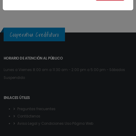
» 510 Total
Cooperativa Credifuturo
HORARIO DE ATENCIÓN AL PÚBLICO
Lunes a Viernes 8:00 am a 11:30 am - 2:00 pm a 5:00 pm - Sábados
Suspendido
ENLACES ÚTILES
Preguntas frecuentes
Contáctenos
Aviso Legal y Condiciones Uso Página Web