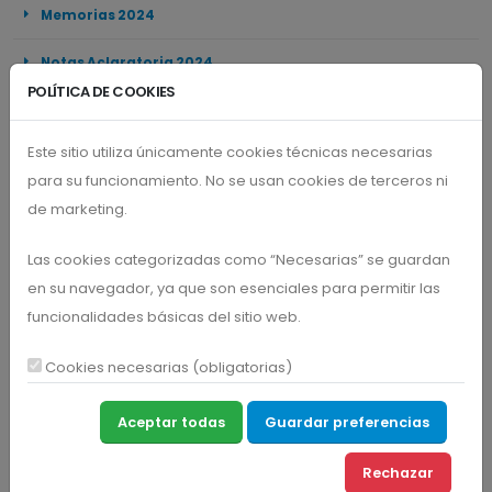
Memorias 2024
Notas Aclaratoria 2024
POLÍTICA DE COOKIES
Estados Financieros 2024
Este sitio utiliza únicamente cookies técnicas necesarias
Certificación de Cumplimiento RTE 2024
para su funcionamiento. No se usan cookies de terceros ni
Formulario DIAN RTE
de marketing.
Visitas
Las cookies categorizadas como “Necesarias” se guardan
en su navegador, ya que son esenciales para permitir las
funcionalidades básicas del sitio web.
» 1 En línea
Cookies necesarias (obligatorias)
» 1 Hoy
» 2 Ayer
Aceptar todas
Guardar preferencias
» 11 Esta semana
» 14 Este mes
Rechazar
» 333 Este año