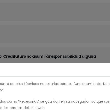
tivo, Credifuturo no asumirá responsabilidad alguna
camente cookies técnicas necesarias para su funcionamiento. No 
ng.
adas como “Necesarias” se guardan en su navegador, ya que son
dades básicas del sitio web.