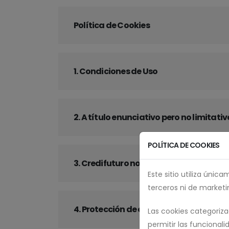
Política de Cookies
1. Condiciones de Uso
2. A título enunciativo pero no limita
POLÍTICA DE COOKIES
3. Credifuturo no garantiza
Este sitio utiliza úni
terceros ni de marketi
4. Protección de datos
Las cookies categoriz
permitir las funcionali